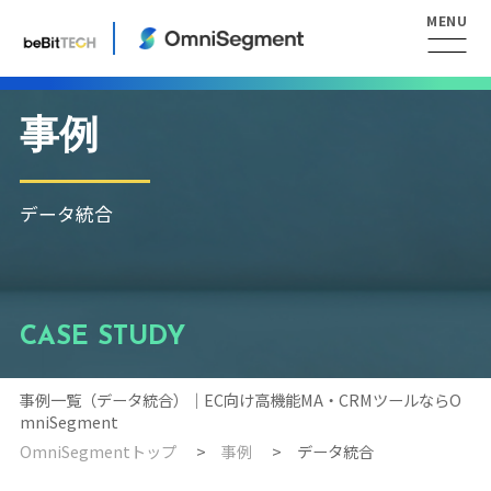
事例
データ統合
CASE STUDY
事例一覧（データ統合）｜EC向け高機能MA・CRMツールならO
mniSegment
OmniSegmentトップ
事例
データ統合