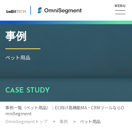
事例
ペット用品
CASE STUDY
事例一覧（ペット用品）｜EC向け高機能MA・CRMツールならO
mniSegment
OmniSegmentトップ
事例
ペット用品