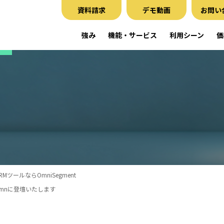
資料請求
デモ動画
お問い
強み
機能・サービス
利用シーン
価
CRMツールならOmniSegment
 Autumnに登壇いたします