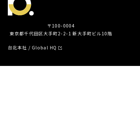
〒100-0004
東京都千代田区大手町2-2-1 新大手町ビル10階
台北本社 / Global HQ
PRODUCT
グロースマーケティングソリューション
OmniSegment
CONTENTS
ニュース
セミナー