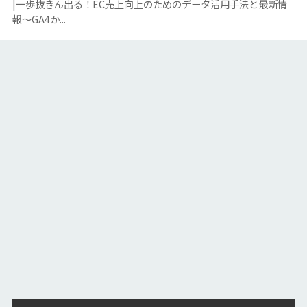
|一歩抜きん出る！EC売上向上のためのデータ活用手法と最新情
報～GA4か...