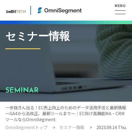
セミナー情報
SEMINAR
一歩抜きん出る！EC売上向上のためのデータ活用手法と最新情報
～GA4から法改正、最新ツールまで～｜EC向け高機能MA・CRM
ツールならOmniSegment
OmniSegmentトップ
セミナー情報
2023.09.14 Thu.