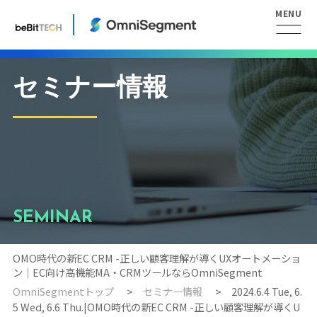
セミナー情報
SEMINAR
OMO時代の新EC CRM -正しい顧客理解が導くUXオートメーショ
ン｜EC向け高機能MA・CRMツールならOmniSegment
OmniSegmentトップ
セミナー情報
2024.6.4 Tue, 6.
5 Wed, 6.6 Thu.|OMO時代の新EC CRM -正しい顧客理解が導くU