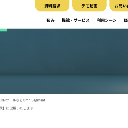
資料請求
デモ動画
お問い
強み
機能・サービス
利用シーン
価
RMツールならOmniSegment
4【秋】に出展いたします