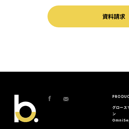
資料請求
PRODU
グロース
ン
OmniSe