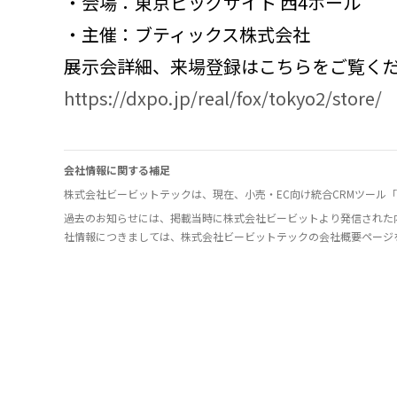
・会場：東京ビッグサイト 西4ホール
・主催：ブティックス株式会社
展示会詳細、来場登録はこちらをご覧く
https://dxpo.jp/real/fox/tokyo2/store/
会社情報に関する補足
株式会社ビービットテックは、現在、小売・EC向け統合CRMツール「O
過去のお知らせには、掲載当時に株式会社ビービットより発信された
社情報につきましては、株式会社ビービットテックの会社概要ページ