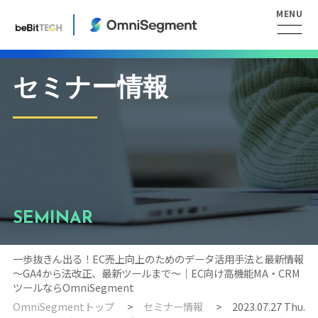
セミナー情報
SEMINAR
一歩抜きん出る！EC売上向上のためのデータ活用手法と最新情報
〜GA4から法改正、最新ツールまで〜｜EC向け高機能MA・CRM
ツールならOmniSegment
OmniSegmentトップ
セミナー情報
2023.07.27 Thu.